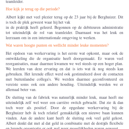
teamleider.
Hoe kijk je terug op die periode?
Albert kijkt met veel plezier terug op de 23 jaar bij de Berghuizer. Dit
is toch de plek geweest waar hij het vak
in de praktijk heeft geleerd. Begonnen op de debiteuren administratie
tot uiteindelijk de rol van teamleider. Daarnaast was het leuk en
leerzaam om in een internationale omgeving te werken.
Wat waren hoogte punten en wellicht minder leuke momenten?
Het opdoen van werkervaring is het eerste wat opkomt, maar ook de
ontwikkeling die de organisatie heeft doorgemaakt. Er waren veel
reorganisaties, maar daarmee kwamen we wel steeds op een hoger plan.
We leerden van deze ervaring en dat is iets wat ik nog steeds kan
gebruiken. Het lerende effect werd ook gestimuleerd door de contacten
met buitenlandse collega's. We werden daarmee geconfronteerd en
vereiste soms ook een andere houding. Uiteindelijk werden we er
allemaal beter van.
De sluiting van de fabriek was natuurlijk minder leuk, maar heeft me
uiteindelijk zelf wel weer een carrière switch gebracht. Dat zie ik dan
toch weer als positief. Door de opgedane werkervaring bij de
Berghuizer heb ik toch relatief gemakkelijk een nieuwe baan kunnen
vinden. Aan de andere kant heeft de sluiting ook veel geld gekost.
Albert denkt dat met al dat geld in combinatie met de destijds flexibele
en lerende organisatie er ook wel weer mogelijkheden waren geweest.