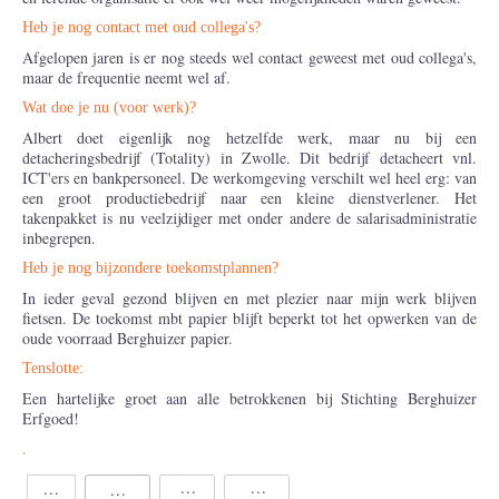
Heb je nog contact met oud collega's?
Afgelopen jaren is er nog steeds wel contact geweest met oud collega's,
maar de frequentie neemt wel af.
Wat doe je nu (voor werk)?
Albert doet eigenlijk nog hetzelfde werk, maar nu bij een
detacheringsbedrijf (Totality) in Zwolle. Dit bedrijf detacheert vnl.
ICT'ers en bankpersoneel. De werkomgeving verschilt wel heel erg: van
een groot productiebedrijf naar een kleine dienstverlener. Het
takenpakket is nu veelzijdiger met onder andere de salarisadministratie
inbegrepen.
Heb je nog bijzondere toekomstplannen?
In ieder geval gezond blijven en met plezier naar mijn werk blijven
fietsen. De toekomst mbt papier blijft beperkt tot het opwerken van de
oude voorraad Berghuizer papier.
Tenslotte:
Een hartelijke groet aan alle betrokkenen bij Stichting Berghuizer
Erfgoed!
.
Share
Share
Share
Share